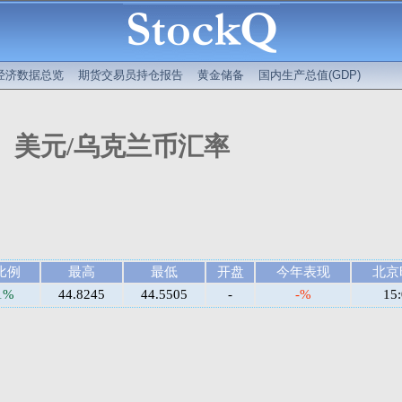
经济数据总览
期货交易员持仓报告
黄金储备
国内生产总值(GDP)
美元/乌克兰币汇率
比例
最高
最低
开盘
今年表现
北京
61%
44.8245
44.5505
-
-%
15