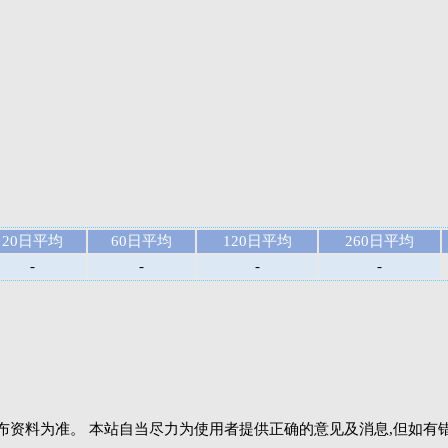
20日平均
60日平均
120日平均
260日平均
-
-
-
-
布资料为准。 本站自当尽力为使用者提供正确的意见及消息,但如有