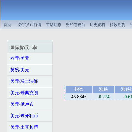
首页
数字货币行情
市场动态
财经电视台
历史资料
指数期货
国际货币汇率
欧元/美元
英镑/美元
美元/瑞士法郎
指数
涨跌
涨跌
美元/瑞典克朗
45.8846
-0.274
-0.
美元/俄卢布
美元/匈牙利币
美元/土耳其币