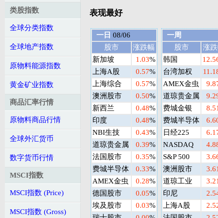
类股指数
表现最好
全球分类指数
一日
08/06
一周
全球地产指数
股市
涨跌幅
股市
涨跌
新加坡
1.03
%
韩国
12.5
原物料能源指数
上海A股
0.57
%
台湾加权
11.1
上海综合
0.57
%
AMEX金虫
9.8
黄金矿业指数
澳洲股市
0.50
%
道琼贵金属
9.2
商品汇率行情
新西兰
0.48
%
费城金银
8.5
原物料商品行情
印度
0.48
%
费城半导体
6.6
NBI生技
0.43
%
日经225
6.1
全球外汇货币
道琼贵金属
0.39
%
NASDAQ
4.8
法国股市
0.35
%
S&P 500
3.6
数字货币行情
费城半导体
0.33
%
澳洲股市
3.6
MSCI指数
AMEX金虫
0.28
%
道琼工业
3.2
MSCI指数 (Price)
德国股市
0.05
%
印尼
2.5
埃及股市
0.03
%
上海A股
2.5
MSCI指数 (Gross)
瑞士股市
0.00
%
法国股市
2.5