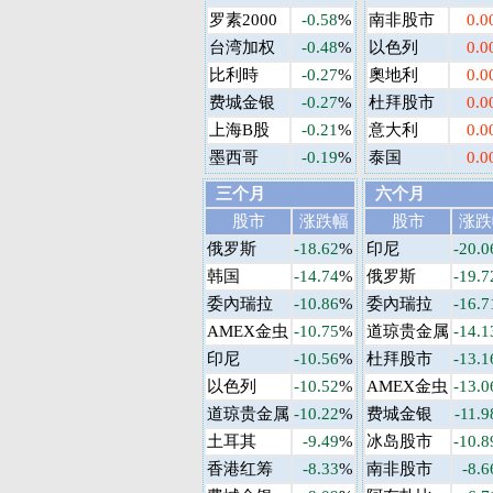
罗素2000
-0.58
%
南非股市
0.0
台湾加权
-0.48
%
以色列
0.0
比利時
-0.27
%
奧地利
0.0
费城金银
-0.27
%
杜拜股市
0.0
上海B股
-0.21
%
意大利
0.0
墨西哥
-0.19
%
泰国
0.0
三个月
六个月
股市
涨跌幅
股市
涨跌
俄罗斯
-18.62
%
印尼
-20.0
韩国
-14.74
%
俄罗斯
-19.7
委內瑞拉
-10.86
%
委內瑞拉
-16.7
AMEX金虫
-10.75
%
道琼贵金属
-14.1
印尼
-10.56
%
杜拜股市
-13.1
以色列
-10.52
%
AMEX金虫
-13.0
道琼贵金属
-10.22
%
费城金银
-11.9
土耳其
-9.49
%
冰岛股市
-10.8
香港红筹
-8.33
%
南非股市
-8.6