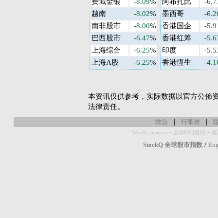
费城金银
-8.09
%
阿布扎比
-6.7
越南
-8.02
%
墨西哥
-6.2
南非股市
-8.00
%
香港国企
-5.9
巴西股市
-6.47
%
香港红筹
-5.6
上海综合
-6.25
%
印度
-5.5
上海A股
-6.25
%
香港恆生
-4.1
本资讯仅供参考，实际数据以官方公佈资
法律责任。
|
|
救急
行事曆
-
-
Wordle answers
全球即时疫情
疫
/
StockQ 全球股市指数
Eng