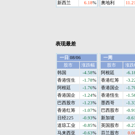
新西兰
6.18
%
奧地利
11.2
表现最差
一日
08/06
一周
股市
涨跌幅
股市
涨跌
韩国
-4.58
%
阿根廷
-6.1
香港恆生
-1.78
%
香港红筹
-3.2
阿根廷
-1.76
%
香港国企
-1.7
香港国企
-1.24
%
香港恆生
-1.5
巴西股市
-1.23
%
墨西哥
-1.3
香港红筹
-1.07
%
巴西股市
-0.9
日经225
-0.93
%
新加坡
-0.6
道琼工业
-0.85
%
英国股市
-0.2
马来西亚
-0.63
%
芬兰股市
0.0