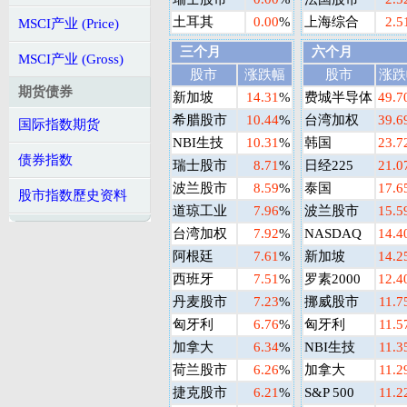
土耳其
0.00
%
上海综合
2.5
MSCI产业 (Price)
三个月
六个月
MSCI产业 (Gross)
股市
涨跌幅
股市
涨跌
期货债券
新加坡
14.31
%
费城半导体
49.7
希腊股市
10.44
%
台湾加权
39.6
国际指数期货
NBI生技
10.31
%
韩国
23.7
债券指数
瑞士股市
8.71
%
日经225
21.0
波兰股市
8.59
%
泰国
17.6
股市指数歷史资料
道琼工业
7.96
%
波兰股市
15.5
台湾加权
7.92
%
NASDAQ
14.4
阿根廷
7.61
%
新加坡
14.2
西班牙
7.51
%
罗素2000
12.4
丹麦股市
7.23
%
挪威股市
11.7
匈牙利
6.76
%
匈牙利
11.5
加拿大
6.34
%
NBI生技
11.3
荷兰股市
6.26
%
加拿大
11.2
捷克股市
6.21
%
S&P 500
11.2