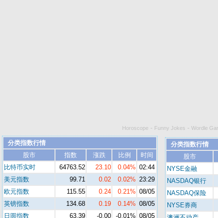
-
-
Horoscope
Funny Jokes
Wordle Ga
分类指数行情
分类指数行情
股市
指数
涨跌
比例
时间
股市
比特币实时
64763.52
23.10
0.04%
02:44
NYSE金融
美元指数
99.71
0.02
0.02%
23:29
NASDAQ银行
欧元指数
115.55
0.24
0.21%
08/05
NASDAQ保险
英镑指数
134.68
0.19
0.14%
08/05
NYSE券商
日圆指数
63.39
-0.00
-0.01%
08/05
澳洲不动产