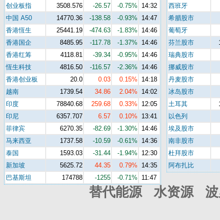
创业板指
3508.576
-26.57
-0.75%
14:32
西班牙
中国 A50
14770.36
-138.58
-0.93%
14:47
希腊股市
香港恆生
25441.19
-474.63
-1.83%
14:46
葡萄牙
香港国企
8485.95
-117.78
-1.37%
14:46
芬兰股市
香港红筹
4118.81
-39.34
-0.95%
14:46
瑞典股市
恆生科技
4816.50
-116.57
-2.36%
14:46
挪威股市
香港创业板
20.0
0.03
0.15%
14:18
丹麦股市
越南
1739.54
34.86
2.04%
14:02
冰岛股市
印度
78840.68
259.68
0.33%
12:05
土耳其
印尼
6357.707
6.57
0.10%
13:41
以色列
菲律宾
6270.35
-82.69
-1.30%
14:46
埃及股市
马来西亚
1737.58
-10.59
-0.61%
14:36
南非股市
泰国
1593.03
-31.44
-1.94%
12:30
杜拜股市
新加坡
5625.72
44.35
0.79%
14:35
阿布扎比
巴基斯坦
174788
-1255
-0.71%
11:47
替代能源 水资源 波