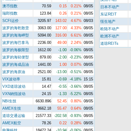
澳币指数
70.59
0.15
0.21%
08/05
日本不动产
瑞郎指数
123.84
0.26
0.21%
08/05
东证REIT
SCFI运价
3205.97
143.02
4.67%
08/03
恆生地产
波罗的海乾散货
3063.00
127.00
4.33%
08/05
欧陆不动产
波罗的海海岬型
5094.00
316.00
6.61%
08/05
欧洲不动产
波罗的海巴拿马
2236.00
49.00
2.24%
08/05
道琼REITs
波罗的海极限型
1612.00
-1.00
-0.06%
08/05
波罗的海轻便型
879.00
-2.00
-0.23%
08/05
波罗的海成品油
1441.00
1.00
0.07%
08/05
波罗的海原油
2521.00
-13.00
-0.51%
08/05
VIX波动率
15.81
-0.69
-4.18%
15:15
VXD道琼波动
14.47
-0.55
-3.66%
08/05
VXN納指波动
24.15
-1.33
-5.22%
08/05
NBI生技
6630.896
52.45
0.80%
08/05
AMEX生技
8662.18
55.47
0.64%
08/05
道琼交通运输
21577.33
-202.58
-0.93%
08/05
AMEX航空
78.26
0.22
0.28%
08/05
电脑科技
18472.24
-10.94
-0.06%
08/05