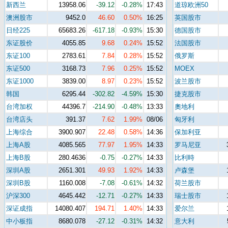
新西兰
13958.06
-39.12
-0.28%
17:43
道琼欧洲50
澳洲股市
9452.0
46.60
0.50%
16:25
英国股市
日经225
65683.26
-617.18
-0.93%
15:30
德国股市
东证股价
4055.85
9.68
0.24%
15:52
法国股市
东证100
2783.61
7.84
0.28%
15:52
俄罗斯
东证500
3168.73
7.96
0.25%
15:52
MOEX
东证1000
3839.00
8.97
0.23%
15:52
波兰股市
韩国
6295.44
-302.82
-4.59%
15:30
捷克股市
台湾加权
44396.7
-214.90
-0.48%
13:33
奧地利
台湾店头
391.37
7.62
1.99%
08/06
匈牙利
上海综合
3900.907
22.48
0.58%
14:36
保加利亚
上海A股
4085.565
77.97
1.95%
14:33
罗马尼亚
上海B股
280.4636
-0.75
-0.27%
14:33
比利時
深圳A股
2651.301
49.93
1.92%
14:33
卢森堡
深圳B股
1160.008
-7.08
-0.61%
14:32
荷兰股市
沪深300
4645.442
-12.71
-0.27%
14:33
瑞士股市
深证成指
14080.407
194.71
1.40%
14:33
爱尔兰
中小板指
8680.078
-27.12
-0.31%
14:32
意大利