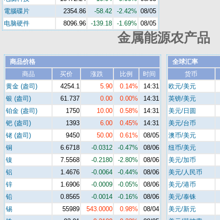
電腦碟片
2354.86
-58.42
-2.42%
08/05
电脑硬件
8096.96
-139.18
-1.69%
08/05
金属能源农产品 
商品价格
全球汇率
商品
买价
涨跌
比例
时间
货币
黄金 (盎司)
4254.1
5.90
0.14%
14:31
欧元/美元
银 (盎司)
61.737
0.00
0.00%
14:31
英镑/美元
铂金 (盎司)
1750
10.00
0.58%
14:31
美元/日圆
钯 (盎司)
1393
6.00
0.45%
14:31
美元/台币
铑 (盎司)
9450
50.00
0.61%
08/05
澳币/美元
铜
6.6718
-0.0312
-0.47%
08/06
纽币/美元
镍
7.5568
-0.2180
-2.80%
08/06
美元/加币
铝
1.4676
-0.0064
-0.44%
08/06
美元/人民币
锌
1.6906
-0.0009
-0.05%
08/06
美元/港币
铅
0.8565
-0.0014
-0.16%
08/06
美元/泰铢
锡
55989
543.0000
0.98%
08/04
美元/新元