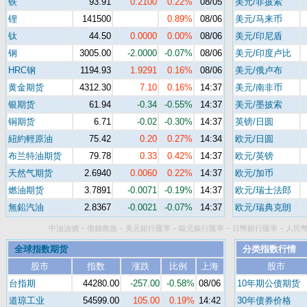
铁
93.91
0.2100
0.22%
08/05
美元/菲披索
锂
141500
0.89%
08/06
美元/马来币
钛
44.50
0.0000
0.00%
08/06
美元/印尼盾
钢
3005.00
-2.0000
-0.07%
08/06
美元/印度卢比
HRC钢
1194.93
1.9291
0.16%
08/06
美元/俄卢布
黄金期货
4312.30
7.10
0.16%
14:37
美元/南非币
银期货
61.94
-0.34
-0.55%
14:37
美元/墨披索
铜期货
6.71
-0.02
-0.30%
14:37
英镑/日圆
紐約輕原油
75.42
0.20
0.27%
14:34
欧元/日圆
布兰特油期货
79.78
0.33
0.42%
14:37
欧元/英镑
天然气期货
2.6940
0.0060
0.22%
14:37
欧元/加币
燃油期货
3.7891
-0.0071
-0.19%
14:37
欧元/瑞士法郎
無鉛汽油
2.8367
-0.0021
-0.07%
14:37
欧元/瑞典克朗
-
-
-
-
-
中油油價
借錢救急
美元銀行匯率
歐元銀行匯率
日幣銀行匯率
人民
全球指数期货
分类指数行情
股市
指数
涨跌
比例
上海
股市
台指期
44280.00
-257.00
-0.58%
08/06
10年期公债期货
道琼工业
54599.00
105.00
0.19%
14:42
30年债券价格