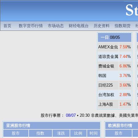
首页
数字货币行情
市场动态
财经电视台
历史资料
指数期货
一日
08/05
AMEX金虫
7.59
%
道琼贵金属
7.44
%
费城金银
6.86
%
韩国
3.76
%
日经225
3.66
%
台湾加权
2.88
%
上海A股
1.47
%
股市行事曆：
08/07
• 20:30 非農就業數據、美國失
亚洲股市行情
欧洲股市行情
股市
指数
涨跌
比例
时间
股市