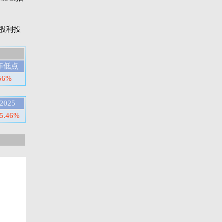
则是股利投
年低点
56%
2025
5.46%