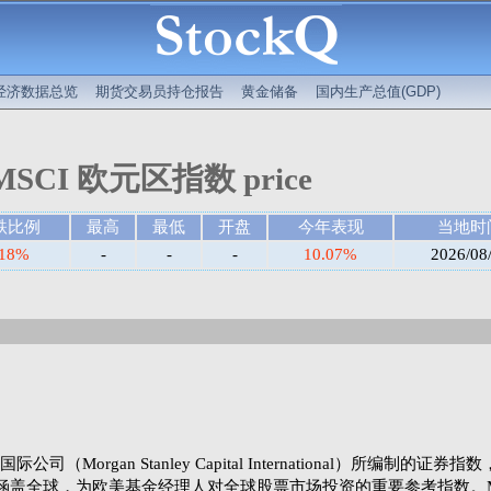
经济数据总览
期货交易员持仓报告
黄金储备
国内生产总值(GDP)
MSCI 欧元区指数 price
跌比例
最高
最低
开盘
今年表现
当地时
.18%
-
-
-
10.07%
2026/08
Morgan Stanley Capital International）所编制的证券
涵盖全球，为欧美基金经理人对全球股票市场投资的重要参考指数。M