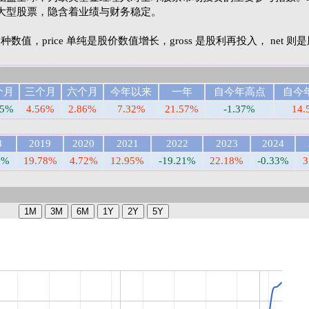
大型股票，隐含着业绩与财务稳定。
et 三种数值，price 单纯是股价数值增长，gross 是股利再投入， net 
个月
三个月
六个月
今年以来
一年
自今年高点
自今
35%
4.56%
2.86%
7.32%
21.57%
-1.37%
14.
8
2019
2020
2021
2022
2023
2024
3%
19.78%
4.72%
12.95%
-19.21%
22.18%
-0.33%
3