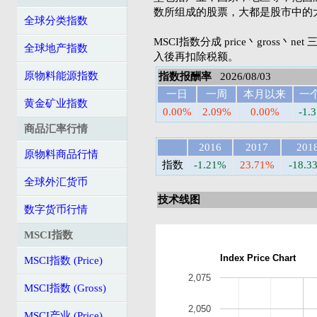
数所组成的股票，大都是股市中的
全球分类指数
MSCI指数分成 price丶gross丶n
全球地产指数
入後再扣除税额。
原物料能源指数
指数报酬率
2026/08/03
一日
一周
本月以来
一
黄金矿业指数
0.00%
2.09%
0.00%
-1.
商品汇率行情
2016
2017
201
原物料商品行情
指数
-1.21%
23.71%
-18.3
全球外汇货币
技术线图
数字货币行情
MSCI指数
Index Price Chart
MSCI指数 (Price)
2,075
MSCI指数 (Gross)
2,050
MSCI产业 (Price)