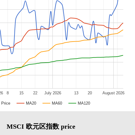
26
8
15
22
July 2026
13
20
August 2026
Price
MA20
MA60
MA120
MSCI 欧元区指数 price