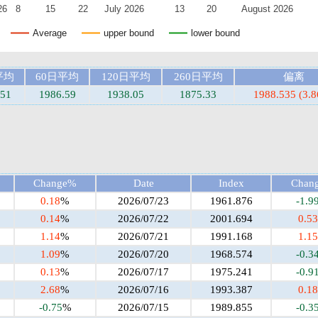
26
8
15
22
July 2026
13
20
August 2026
Average
upper bound
lower bound
平均
60日平均
120日平均
260日平均
偏离
.51
1986.59
1938.05
1875.33
1988.535 (3.
Change%
Date
Index
Chan
0.18
%
2026/07/23
1961.876
-1.9
0.14
%
2026/07/22
2001.694
0.53
1.14
%
2026/07/21
1991.168
1.15
1.09
%
2026/07/20
1968.574
-0.3
0.13
%
2026/07/17
1975.241
-0.9
2.68
%
2026/07/16
1993.387
0.18
-0.75
%
2026/07/15
1989.855
-0.3