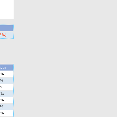
86%)
ge%
9
%
%
%
4
%
1
%
%
5
%