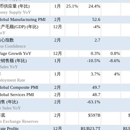
货币供应量 (年比)
1月
25.1%
24.4%
ney Supply YoY
lobal Manufacturing PMI
2月
52.6
产毛额(GDP) (年比)
12月
-4%
YoY
信心指数
2月
2.7
ss Confidence
Wage Growth YoY
12月
0.3%
0.8%
销售额 (年比)
1月
-10.5%
-8.6%
 Sales YoY
率
1月
3.7%
4%
loyment Rate
lobal Composite PMI
2月
49.7
obal Services PMI
2月
48.7
售 (年比)
2月
-63.1%
e Sales YoY
存底
2月
$597B
n Exchange Reserves
ate Profits
12月
RUB23.7T
RUB