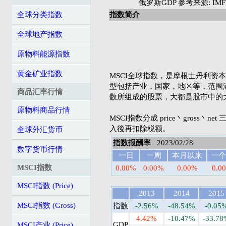
俄罗斯GDP 参考来源: IMF's 
全球分类指数
指数简介
全球地产指数
原物料能源指数
黄金矿业指数
MSCI全球指数，是摩根士丹利资本国际公司（
型包括产业，国家，地区等，范围
商品汇率行情
数所组成的股票，大都是股市中的
原物料商品行情
MSCI指数分成 price丶gross丶n
入後再扣除税额。
全球外汇货币
指数报酬率
2023/02/28
数字货币行情
一日
一周
本月以来
一个
MSCI指数
0.00%
0.00%
0.00%
0.0
MSCI指数 (Price)
2013
2014
2015
MSCI指数 (Gross)
指数
-2.56%
-48.54%
-0.05
4.42%
-10.47%
-33.78
GDP
MSCI产业 (Price)