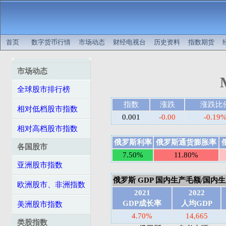
首页
数字货币行情
市场动态
财经电视台
历史资料
指数期货
市场动态
全球股市排行榜
指数
涨跌
涨跌比
相对低档股市指数
0.001
-0.00
-0.19
相对高档股市指数
俄罗斯利率
俄罗斯通货膨胀率
各国股市
7.50%
11.80%
亚洲股市指数
俄罗斯 GDP 国内生产毛额/国内生产总
欧洲股市、非洲指数
2021
2022
GDP成长率
人均GDP
美洲股市指数
4.70%
14,665
类股指数