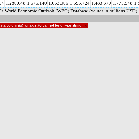
04
1,280,648
1,575,140
1,653,006
1,695,724
1,483,379
1,775,548
1,
's World Economic Outlook (WEO) Database (values in millions USD)
ata column(s) for axis #0 cannot be of type string
×