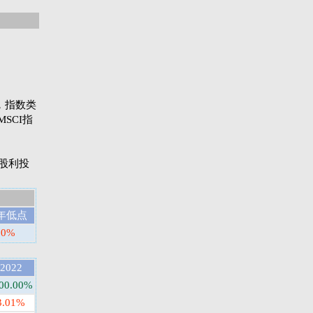
指数，指数类
SCI指
则是股利投
年低点
00%
2022
00.00%
3.01%