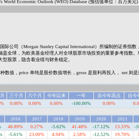
World Economic Outlook (WEO) Database (预估值单位：百万美元)
Morgan Stanley Capital International）所编制的证券
涵盖全球，为欧美基金经理人对全球股票市场投资的重要参考指数。M
大型股票，隐含着业绩与财务稳定。
et 三种数值，price 单纯是股价数值增长，gross 是股利再投入， net 
月
三个月
六个月
今年以来
一年
自今年高点
自今
0%
0.00%
0.00%
0.00%
-100.00%
0.00%
0.
2016
2017
2018
2019
2020
2021
%
48.89%
0.27%
-5.62%
41.48%
-17.12%
13.33%
-1
%
-5.61%
23.00%
4.94%
2.58%
-12.52%
19.70%