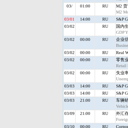
03/
01:00
RU
M2 
M2 Mo
03/01
14:00
RU
S&P G
03/02
RU
国内生
GDP 
03/02
00:00
RU
企业
Busine
03/02
00:00
RU
Real 
03/02
00:00
RU
零售业
Retail
03/02
00:00
RU
失业
Unemp
03/03
14:00
RU
S&P G
03/03
14:00
RU
S&P Gl
03/03
21:00
RU
车辆销
Vehicl
03/09
21:00
RU
外汇
Foreig
03/10
00:00
RU
Corpor