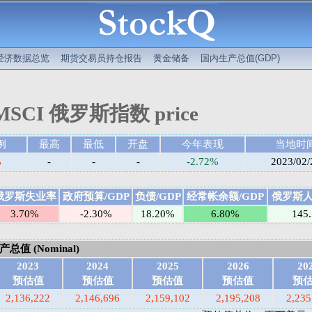
经济数据总览
期货交易员持仓报告
黄金储备
国内生产总值(GDP)
MSCI 俄罗斯指数 price
例
最高
最低
开盘
今年表现
当地时
%
-
-
-
-2.72%
2023/02/
俄罗斯失业率
政府预算/GDP
负债/GDP
经常帐余额/GDP
俄罗斯人口
3.70%
-2.30%
18.20%
6.80%
145
值 (Nominal)
2023
2024
2025
2026
20
预估值
预估值
预估值
预估值
预
2,136,222
2,146,696
2,159,102
2,195,208
2,235