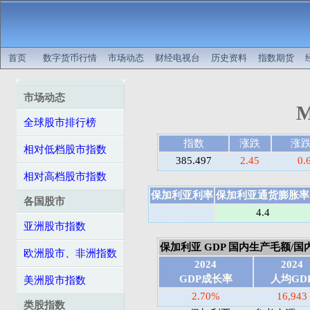
首页
数字货币行情
市场动态
财经电视台
历史资料
指数期货
市场动态
M
全球股市排行榜
指数
涨跌
涨
相对低档股市指数
385.497
2.45
0.
相对高档股市指数
保加利亚利率
保加利亚通货膨胀率
各国股市
4.4
亚洲股市指数
保加利亚 GDP 国内生产毛额/国内生
欧洲股市、非洲指数
2024
2024
GDP成长率
人均GD
美洲股市指数
2.70%
16,943
类股指数