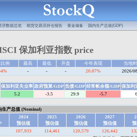
经济数据总览
期货交易员持仓报告
黄金储备
国内生产总值(GDP)
SCI 保加利亚指数 price
跌比例
最高
最低
开盘
今年表现
当地
64%
-
-
-
20.87%
2026/0
保加利亚失业率
政府预算/GDP
负债/GDP
经常帐余额/GDP
保加利亚
5.2
-3.5
29.9
-5.7
产总值 (Nominal)
2024
2025
2026
2027
2
P
预估值
预估值
预估值
预估值
预
107,933
114,461
120,579
126,442
13