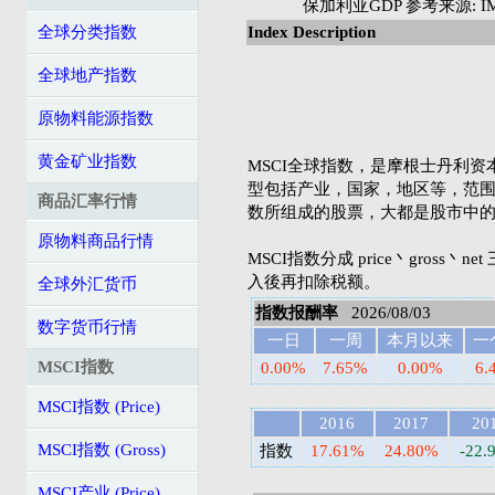
保加利亚GDP 参考来源: IMF's
全球分类指数
Index Description
全球地产指数
原物料能源指数
黄金矿业指数
MSCI全球指数，是摩根士丹利资本国际公司
型包括产业，国家，地区等，范围
商品汇率行情
数所组成的股票，大都是股市中
原物料商品行情
MSCI指数分成 price丶gross丶
入後再扣除税额。
全球外汇货币
指数报酬率
2026/08/03
数字货币行情
一日
一周
本月以来
一
MSCI指数
0.00%
7.65%
0.00%
6.
MSCI指数 (Price)
2016
2017
20
MSCI指数 (Gross)
指数
17.61%
24.80%
-22.
MSCI产业 (Price)