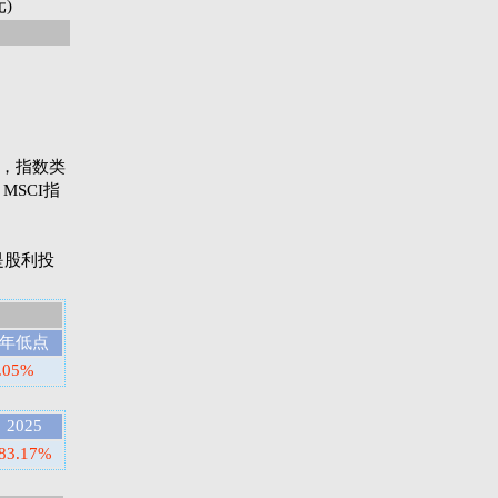
元)
指数，指数类
SCI指
则是股利投
年低点
.05%
2025
83.17%