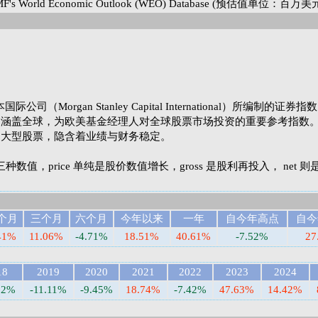
 World Economic Outlook (WEO) Database (预估值单位：百万美
（Morgan Stanley Capital International）所编制的证券
涵盖全球，为欧美基金经理人对全球股票市场投资的重要参考指数。M
的大型股票，隐含着业绩与财务稳定。
net 三种数值，price 单纯是股价数值增长，gross 是股利再投入， net 
个月
三个月
六个月
今年以来
一年
自今年高点
自今
41%
11.06%
-4.71%
18.51%
40.61%
-7.52%
27
18
2019
2020
2021
2022
2023
2024
92%
-11.11%
-9.45%
18.74%
-7.42%
47.63%
14.42%