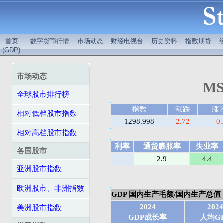
首页
数字货币行情
市场动态
财经电视台
历史资料
指数期货
(GDP)
市场动态
MS
全球股市排行榜
指数
涨跌
涨
相对低档股市指数
1298.998
2.72
0
相对高档股市指数
利率
通货膨胀率
失业率
各国股市
2.9
4.4
亚洲股市指数
欧洲股市、非洲指数
GDP 国内生产毛额/国内生产总值 (N
2024
2024
美洲股市指数
GDP成长率
人均G