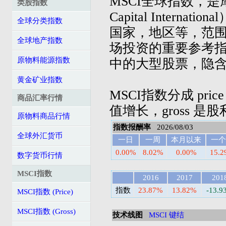
MSCI全球指数，是摩
类股指数
Capital Inter
全球分类指数
国家，地区等，范
全球地产指数
场投资的重要参考指
原物料能源指数
中的大型股票，隐
黄金矿业指数
MSCI指数分成 pric
商品汇率行情
值增长，gross 是
原物料商品行情
指数报酬率
2026/08/03
全球外汇货币
一日
一周
本月以来
一个
0.00%
8.02%
0.00%
15.
数字货币行情
MSCI指数
2016
2017
201
指数
23.87%
13.82%
-13.9
MSCI指数 (Price)
MSCI指数 (Gross)
技术线图
MSCI 键结