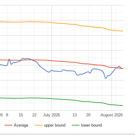
26
8
15
22
July 2026
13
20
August 2026
Average
upper bound
lower bound