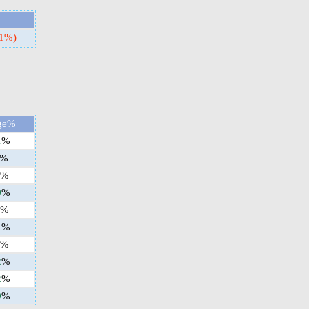
01%)
ge%
1
%
%
%
9
%
%
1
%
%
2
%
2
%
9
%