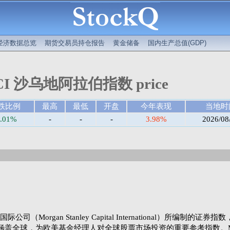
经济数据总览
期货交易员持仓报告
黄金储备
国内生产总值(GDP)
CI 沙乌地阿拉伯指数 price
跌比例
最高
最低
开盘
今年表现
当地时
0.01%
-
-
-
3.98%
2026/08
Morgan Stanley Capital International）所编制的证券
涵盖全球，为欧美基金经理人对全球股票市场投资的重要参考指数。M