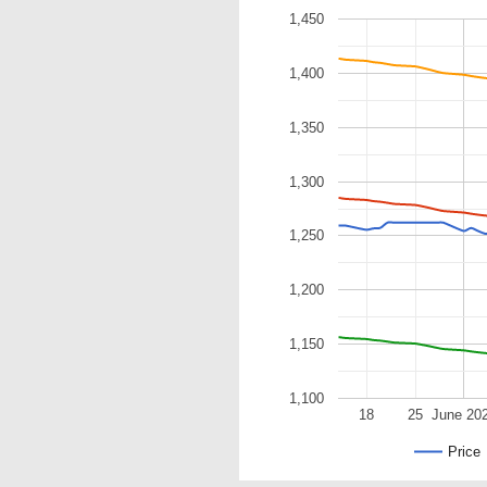
1,450
1,400
1,350
1,300
1,250
1,200
1,150
1,100
18
25
June 20
Price